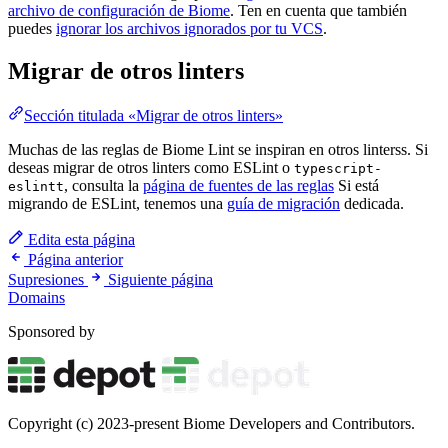
archivo de configuración de Biome
. Ten en cuenta que también
puedes
ignorar los archivos ignorados por tu VCS
.
Migrar de otros linters
Sección titulada «Migrar de otros linters»
Muchas de las reglas de Biome Lint se inspiran en otros linterss. Si
deseas migrar de otros linters como ESLint o
typescript-
, consulta la
página de fuentes de las reglas
Si está
eslintt
migrando de ESLint, tenemos una
guía de migración
dedicada.
Edita esta página
Página anterior
Supresiones
Siguiente página
Domains
Sponsored by
Copyright (c) 2023-present Biome Developers and Contributors.