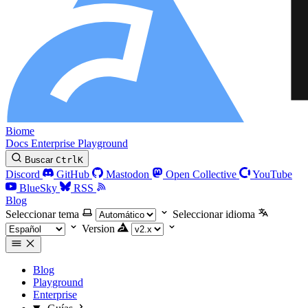
Biome
Docs
Enterprise
Playground
Buscar
Ctrl
K
Discord
GitHub
Mastodon
Open Collective
YouTube
BlueSky
RSS
Blog
Seleccionar tema
Seleccionar idioma
Version
Blog
Playground
Enterprise