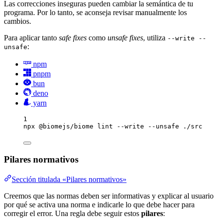
Las correcciones inseguras pueden cambiar la semántica de tu
programa. Por lo tanto, se aconseja revisar manualmente los
cambios.
Para aplicar tanto
safe fixes
como
unsafe fixes
, utiliza
--write --
:
unsafe
npm
pnpm
bun
deno
yarn
1
npx
@biomejs/biome
lint
--write
--unsafe
./src
Pilares normativos
Sección titulada «Pilares normativos»
Creemos que las normas deben ser informativas y explicar al usuario
por qué se activa una norma e indicarle lo que debe hacer para
corregir el error. Una regla debe seguir estos
pilares
: