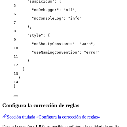
"suspicious"
: {
5
"noDebugger"
: 
"
off
"
,
6
"noConsoleLog"
: 
"
info
"
7
},
8
"style"
: {
9
"noShoutyConstants"
: 
"
warn
"
,
10
"useNamingConvention"
: 
"
error
"
11
}
12
}
13
}
14
}
Configura la corrección de reglas
Sección titulada «Configura la corrección de reglas»
Desde la versión
v1.8.0
, es posible configurar la entidad de un fix,