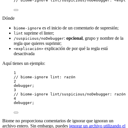
// biome-ignore lint/suspicious/noDebugger: <expli
Dónde
es el inicio de un comentario de supresión;
biome-ignore
suprime el linter;
lint
:
opcional
, grupo y nombre de la
/suspicious/noDebugger
regla que quieres suprimir;
explicación de por qué la regla está
<explicación>
desactivada
Aquí tienes un ejemplo:
1
// biome-ignore lint: razón
2
debugger
;
3
// biome-ignore lint/suspicious/noDebugger: razón
4
debugger
;
Biome no proporciona comentarios de ignorar que ignoran un
archivo entero. Sin embargo, puedes
ignorar un archivo utilizando el