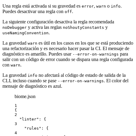
Una regla está activada si su gravedad es
,
o
.
error
warn
info
Puedes desactivar una regla con
.
off
La siguiente configuración desactiva la regla recomendada
y activa las reglas
y
noDebugger
noShoutyConstants
.
useNamingConvention
La gravedad
es útil en los casos en los que se está produciendo
warn
una refactorización y es necesario hacer pasar la CI. El mensaje de
diagnóstico es amarillo. Puedes usar
para
--error-on-warnings
salir con un código de error cuando se dispara una regla configurada
con
.
warn
La gravedad
no afectará al código de estado de salida de la
info
CLI, incluso cuando se pase
. El color del
--error-on-warnings
mensaje de diagnóstico es azul.
biome.json
1
{
2
"linter"
: {
3
"rules"
: {
4