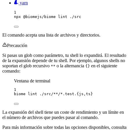
yarn
1
npx
@biomejs/biome
lint
./src
El comando acepta una lista de archivos y directorios.
Precaución
Si pasas un glob como parámetro, tu shell lo expandirá. El resultado
de la expansión depende de tu shell. Por ejemplo, algunos shells no
soportan el glob recursivo
o la alternancia
en el siguiente
**
{}
comando:
Ventana de terminal
1
biome
lint
./src/
**
/
*
.test.{js,ts}
La expansión del shell tiene un coste de rendimiento y un límite en
el número de archivos que puedes pasar al comando.
Para más información sobre todas las opciones disponibles, consulta