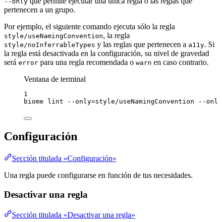
que permite ejecutar una única regla o las reglas que
--only
pertenecen a un grupo.
Por ejemplo, el siguiente comando ejecuta sólo la regla
, la regla
style/useNamingConvention
y las reglas que pertenecen a
. Si
style/noInferrableTypes
a11y
la regla está desactivada en la configuración, su nivel de gravedad
será
para una regla recomendada o
en caso contrario.
error
warn
Ventana de terminal
1
biome
lint
--only=style/useNamingConvention
--only
Configuración
Sección titulada «Configuración»
Una regla puede configurarse en función de tus necesidades.
Desactivar una regla
Sección titulada «Desactivar una regla»