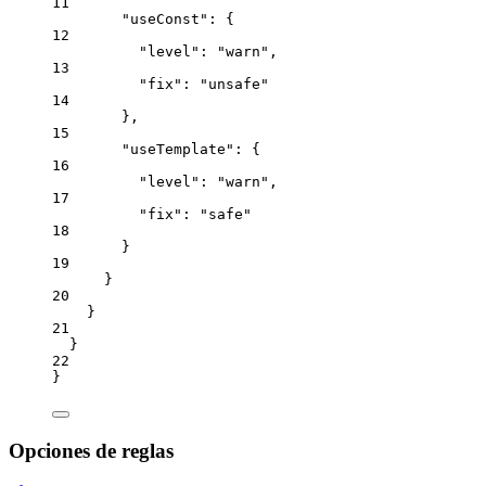
11
"useConst"
: {
12
"level"
: 
"
warn
"
,
13
"fix"
: 
"
unsafe
"
14
},
15
"useTemplate"
: {
16
"level"
: 
"
warn
"
,
17
"fix"
: 
"
safe
"
18
}
19
}
20
}
21
}
22
}
Opciones de reglas