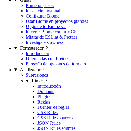
Guías
Primeros pasos
Instalación manual
Configurar Biome
Usar Biome en proyectos grandes
Upgrade to Biome v2
Integrar Biome con tu VCS
Migrar de ESLint & Prettier
Investigate slowness
Formateador
Introducción
Diferencias con Prettier
Filosofía de opciones de formato
Analizador
Supresiones
Linter
Introducción
Domains
Plugins
Reglas
Fuentes de reglas
CSS Rules
CSS Rules sources
JSON Rules
JSON Rules sources