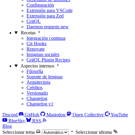
Configuración
Extensión para VSCode
Extensión para Zed
GritQL
Daemon requests
new
Recetas
Integración continua
Git Hooks
Renovate
Insignias sociales
GritQL Plugin Recipes
Aspectos internos
Filosofía
Soporte de lenguas
Arquitectura
Créditos
Versionado
Changelog
Changelog v1
Discord
GitHub
Mastodon
Open Collective
YouTube
BlueSky
RSS
Blog
Seleccionar tema
Seleccionar idioma