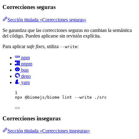
Correcciones seguras
Sección titulada «Correcciones seguras»
Se garantiza que las correcciones seguras no cambian la semántica
del código. Pueden aplicarse sin revisión explícita.
Para aplicar
safe fixes
, utiliza
:
--write
npm
pnpm
bun
deno
yarn
1
npx
@biomejs/biome
lint
--write
./src
Correcciones inseguras
Sección titulada «Correcciones inseguras»