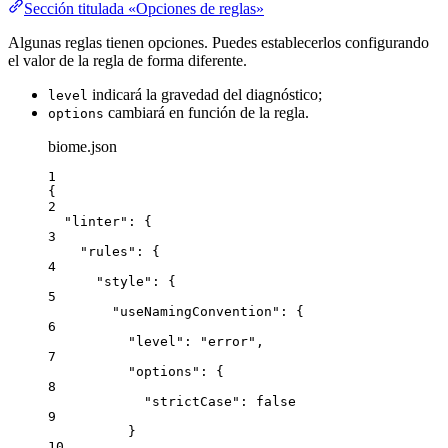
Sección titulada «Opciones de reglas»
Algunas reglas tienen opciones. Puedes establecerlos configurando
el valor de la regla de forma diferente.
indicará la gravedad del diagnóstico;
level
cambiará en función de la regla.
options
biome.json
1
{
2
"linter"
: {
3
"rules"
: {
4
"style"
: {
5
"useNamingConvention"
: {
6
"level"
: 
"
error
"
,
7
"options"
: {
8
"strictCase"
: 
false
9
}
10