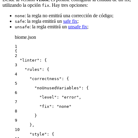
utilizando la opción
. Hay tres opciones:
fix
: la regla no emitirá una corrección de código;
none
: la regla emitirá un
safe fix
;
safe
: la regla emitirá un
unsafe fix
;
unsafe
biome.json
1
{
2
"linter"
: {
3
"rules"
: {
4
"correctness"
: {
5
"noUnusedVariables"
: {
6
"level"
: 
"
error
"
,
7
"fix"
: 
"
none
"
8
}
9
},
10
"style"
: {