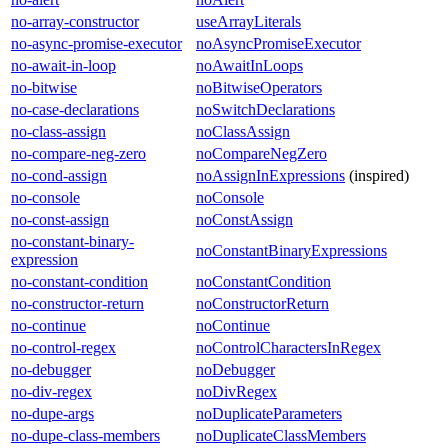
no-array-constructor
useArrayLiterals
no-async-promise-executor
noAsyncPromiseExecutor
no-await-in-loop
noAwaitInLoops
no-bitwise
noBitwiseOperators
no-case-declarations
noSwitchDeclarations
no-class-assign
noClassAssign
no-compare-neg-zero
noCompareNegZero
no-cond-assign
noAssignInExpressions
(inspired)
no-console
noConsole
no-const-assign
noConstAssign
no-constant-binary-
noConstantBinaryExpressions
expression
no-constant-condition
noConstantCondition
no-constructor-return
noConstructorReturn
no-continue
noContinue
no-control-regex
noControlCharactersInRegex
no-debugger
noDebugger
no-div-regex
noDivRegex
no-dupe-args
noDuplicateParameters
no-dupe-class-members
noDuplicateClassMembers