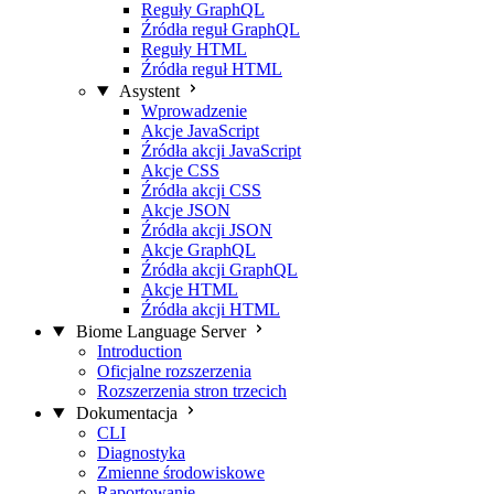
Reguły GraphQL
Źródła reguł GraphQL
Reguły HTML
Źródła reguł HTML
Asystent
Wprowadzenie
Akcje JavaScript
Źródła akcji JavaScript
Akcje CSS
Źródła akcji CSS
Akcje JSON
Źródła akcji JSON
Akcje GraphQL
Źródła akcji GraphQL
Akcje HTML
Źródła akcji HTML
Biome Language Server
Introduction
Oficjalne rozszerzenia
Rozszerzenia stron trzecich
Dokumentacja
CLI
Diagnostyka
Zmienne środowiskowe
Raportowanie