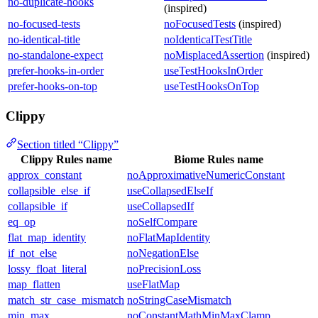
no-duplicate-hooks
(inspired)
no-focused-tests
noFocusedTests
(inspired)
no-identical-title
noIdenticalTestTitle
no-standalone-expect
noMisplacedAssertion
(inspired)
prefer-hooks-in-order
useTestHooksInOrder
prefer-hooks-on-top
useTestHooksOnTop
Clippy
Section titled “Clippy”
Clippy Rules name
Biome Rules name
approx_constant
noApproximativeNumericConstant
collapsible_else_if
useCollapsedElseIf
collapsible_if
useCollapsedIf
eq_op
noSelfCompare
flat_map_identity
noFlatMapIdentity
if_not_else
noNegationElse
lossy_float_literal
noPrecisionLoss
map_flatten
useFlatMap
match_str_case_mismatch
noStringCaseMismatch
min_max
noConstantMathMinMaxClamp