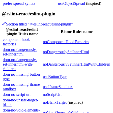
prefer-spread-syntax
useObjectSpread
(inspired)
@eslint-react/eslint-plugin
Section titled “@eslint-react/eslint-plugin”
@eslint-react/eslint-
Biome Rules name
plugin Rules name
component-hook-
noComponentHookFactories
factories
dom-no-dangerously-
noDangerouslySetInnerHtml
set-innerhtml
dom-no-dangerously-
set-innerhtml-with-
noDangerouslySetInnerHtmlWithChildren
children
dom-no-missing-button-
useButtonType
type
dom-no-missing-iframe-
useIframeSandbox
sandbox
dom-no-script-url
noScriptUrl
dom-no-unsafe-target-
noBlankTarget
(inspired)
blank
dom-no-void-elements-
noVoidElementsWithChildren