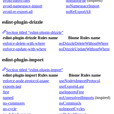
avoid-barrel-files
noBarrelFile
(inspired)
avoid-namespace-import
noNamespaceImport
avoid-re-export-all
noReExportAll
eslint-plugin-drizzle
Section titled “eslint-plugin-drizzle”
eslint-plugin-drizzle Rules name
Biome Rules name
enforce-delete-with-where
noDrizzleDeleteWithoutWhere
enforce-update-with-where
noDrizzleUpdateWithoutWhere
eslint-plugin-import
Section titled “eslint-plugin-import”
eslint-plugin-import Rules name
Biome Rules name
enforce-node-protocol-usage
useNodejsImportProtocol
exports-last
useExportsLast
first
useImportsFirst
named
noUnresolvedImports
(inspired)
no-commonjs
noCommonJs
no-cycle
noImportCycles