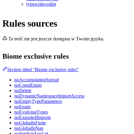
typescript-eslint
Rules sources
Ta treść nie jest jeszcze dostępna w Twoim języku.
Biome exclusive rules
Section titled “Biome exclusive rules”
noAccumulatingSpread
noConstEnum
noDelete
noDynamicNamespaceImportAccess
noEmptyTypeParameters
noEnum
noEvolvingTypes
noExportedImports
noGlobalIsFinite
noGlobalIsNan
noImplicitAnyLet