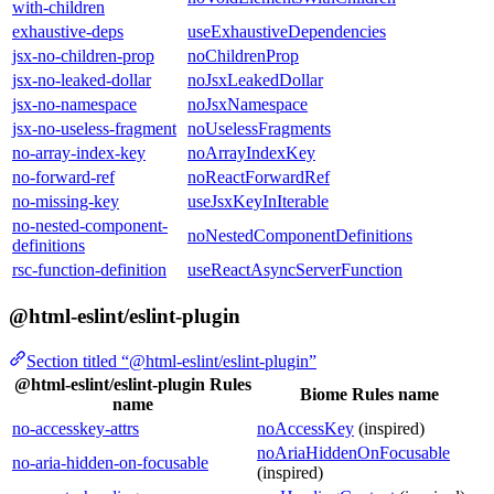
with-children
exhaustive-deps
useExhaustiveDependencies
jsx-no-children-prop
noChildrenProp
jsx-no-leaked-dollar
noJsxLeakedDollar
jsx-no-namespace
noJsxNamespace
jsx-no-useless-fragment
noUselessFragments
no-array-index-key
noArrayIndexKey
no-forward-ref
noReactForwardRef
no-missing-key
useJsxKeyInIterable
no-nested-component-
noNestedComponentDefinitions
definitions
rsc-function-definition
useReactAsyncServerFunction
@html-eslint/eslint-plugin
Section titled “@html-eslint/eslint-plugin”
@html-eslint/eslint-plugin Rules
Biome Rules name
name
no-accesskey-attrs
noAccessKey
(inspired)
noAriaHiddenOnFocusable
no-aria-hidden-on-focusable
(inspired)