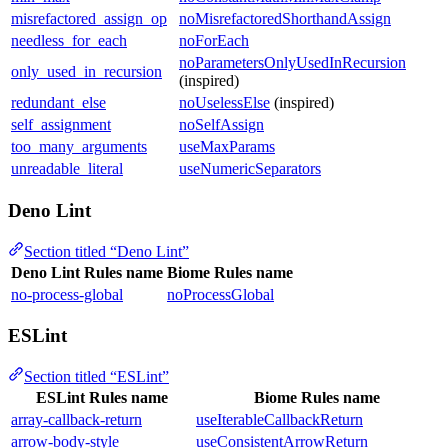
misrefactored_assign_op
noMisrefactoredShorthandAssign
needless_for_each
noForEach
noParametersOnlyUsedInRecursion
only_used_in_recursion
(inspired)
redundant_else
noUselessElse
(inspired)
self_assignment
noSelfAssign
too_many_arguments
useMaxParams
unreadable_literal
useNumericSeparators
Deno Lint
Section titled “Deno Lint”
Deno Lint Rules name
Biome Rules name
no-process-global
noProcessGlobal
ESLint
Section titled “ESLint”
ESLint Rules name
Biome Rules name
array-callback-return
useIterableCallbackReturn
arrow-body-style
useConsistentArrowReturn