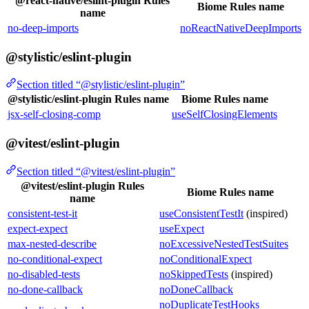
@react-native/eslint-plugin Rules
Biome Rules name
name
no-deep-imports
noReactNativeDeepImports
@stylistic/eslint-plugin
Section titled “@stylistic/eslint-plugin”
@stylistic/eslint-plugin Rules name
Biome Rules name
jsx-self-closing-comp
useSelfClosingElements
@vitest/eslint-plugin
Section titled “@vitest/eslint-plugin”
@vitest/eslint-plugin Rules
Biome Rules name
name
consistent-test-it
useConsistentTestIt
(inspired)
expect-expect
useExpect
max-nested-describe
noExcessiveNestedTestSuites
no-conditional-expect
noConditionalExpect
no-disabled-tests
noSkippedTests
(inspired)
no-done-callback
noDoneCallback
noDuplicateTestHooks