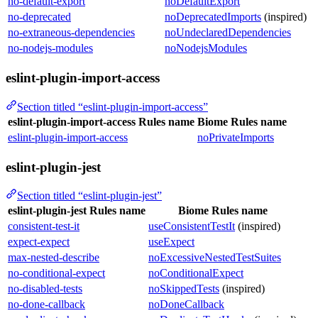
no-default-export
noDefaultExport
no-deprecated
noDeprecatedImports
(inspired)
no-extraneous-dependencies
noUndeclaredDependencies
no-nodejs-modules
noNodejsModules
eslint-plugin-import-access
Section titled “eslint-plugin-import-access”
eslint-plugin-import-access Rules name
Biome Rules name
eslint-plugin-import-access
noPrivateImports
eslint-plugin-jest
Section titled “eslint-plugin-jest”
eslint-plugin-jest Rules name
Biome Rules name
consistent-test-it
useConsistentTestIt
(inspired)
expect-expect
useExpect
max-nested-describe
noExcessiveNestedTestSuites
no-conditional-expect
noConditionalExpect
no-disabled-tests
noSkippedTests
(inspired)
no-done-callback
noDoneCallback