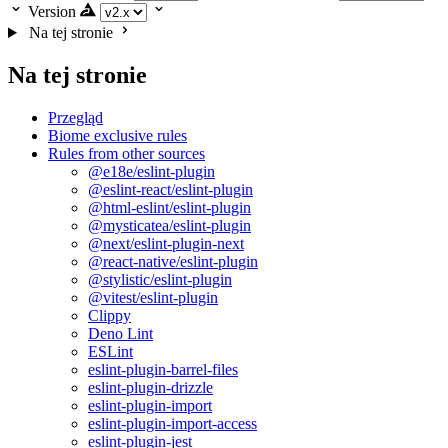
Version
Na tej stronie
Na tej stronie
Przegląd
Biome exclusive rules
Rules from other sources
@e18e/eslint-plugin
@eslint-react/eslint-plugin
@html-eslint/eslint-plugin
@mysticatea/eslint-plugin
@next/eslint-plugin-next
@react-native/eslint-plugin
@stylistic/eslint-plugin
@vitest/eslint-plugin
Clippy
Deno Lint
ESLint
eslint-plugin-barrel-files
eslint-plugin-drizzle
eslint-plugin-import
eslint-plugin-import-access
eslint-plugin-jest