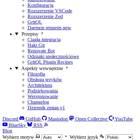
Konfiguracja
Rozszerzenie VSCode
Rozszerzenie Zed
GritQL
Daemon requests
new
Przepisy
Ciągła integracja
Haki Git
Renovate Bot
Odznaki społecznościowe
GritQL Plugin Recipes
Aspekty wewnętrzne
Filozofia
Obsługa języków
Architektura
Podziękowania
Wersjonowanie
Changelog
Dziennik zmian v1
Discord
GitHub
Mastodon
Open Collective
YouTube
BlueSky
RSS
Blog
Wybierz motyw
Wybierz język