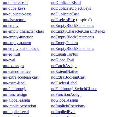
no-dupe-else-if
noDuplicateElseIf
no-dupe-keys
noDuplicateObjectKeys
no-duplicate-case
noDuplicateCase
no-else-return
noUselessElse
(inspired)
no-empty
noEmptyBlockStatements
no-empty-character-class
noEmptyCharacterClassInRegex
no-empty-function
noEmptyBlockStatements
no-empty-pattern
noEmptyPattern
no-empty-static-block
noEmptyBlockStatements
no-eq-null
noEqualsToNull
no-eval
noGlobalEval
no-ex-assign
noCatchAssign
no-extend-native
noExtendNative
no-extra-boolean-cast
noExtraBooleanCast
no-extra-label
noUselessLabel
no-fallthrough
noFallthroughSwitchClause
no-func-assign
noFunctionAssign
no-global-assign
noGlobalAssign
no-implicit-coercion
noImplicitCoercions
no-implied-eval
noImpliedEval