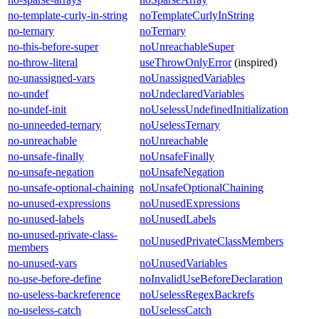
no-template-curly-in-string
noTemplateCurlyInString
no-ternary
noTernary
no-this-before-super
noUnreachableSuper
no-throw-literal
useThrowOnlyError
(inspired)
no-unassigned-vars
noUnassignedVariables
no-undef
noUndeclaredVariables
no-undef-init
noUselessUndefinedInitialization
no-unneeded-ternary
noUselessTernary
no-unreachable
noUnreachable
no-unsafe-finally
noUnsafeFinally
no-unsafe-negation
noUnsafeNegation
no-unsafe-optional-chaining
noUnsafeOptionalChaining
no-unused-expressions
noUnusedExpressions
no-unused-labels
noUnusedLabels
no-unused-private-class-
noUnusedPrivateClassMembers
members
no-unused-vars
noUnusedVariables
no-use-before-define
noInvalidUseBeforeDeclaration
no-useless-backreference
noUselessRegexBackrefs
no-useless-catch
noUselessCatch