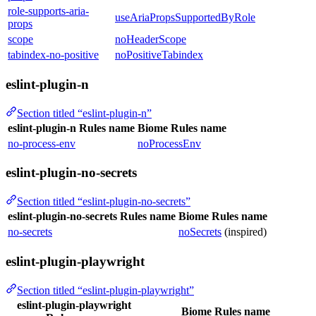
role-supports-aria-
useAriaPropsSupportedByRole
props
scope
noHeaderScope
tabindex-no-positive
noPositiveTabindex
eslint-plugin-n
Section titled “eslint-plugin-n”
eslint-plugin-n Rules name
Biome Rules name
no-process-env
noProcessEnv
eslint-plugin-no-secrets
Section titled “eslint-plugin-no-secrets”
eslint-plugin-no-secrets Rules name
Biome Rules name
no-secrets
noSecrets
(inspired)
eslint-plugin-playwright
Section titled “eslint-plugin-playwright”
eslint-plugin-playwright
Biome Rules name