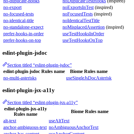
no-duplicate-hooks
noDuplicateTestHooks
(inspired)
no-export
noExportsInTest
(inspired)
no-focused-tests
noFocusedTests
(inspired)
no-identical-title
noIdenticalTestTitle
no-standalone-expect
noMisplacedAssertion
(inspired)
prefer-hooks-in-order
useTestHooksInOrder
prefer-hooks-on-top
useTestHooksOnTop
eslint-plugin-jsdoc
Section titled “eslint-plugin-jsdoc”
eslint-plugin-jsdoc Rules name
Biome Rules name
no-multi-asterisks
useSingleJsDocAsterisk
eslint-plugin-jsx-a11y
Section titled “eslint-plugin-jsx-a11y”
eslint-plugin-jsx-a11y
Biome Rules name
Rules name
alt-text
useAltText
anchor-ambiguous-text
noAmbiguousAnchorText
anchor-has-content
useAnchorContent