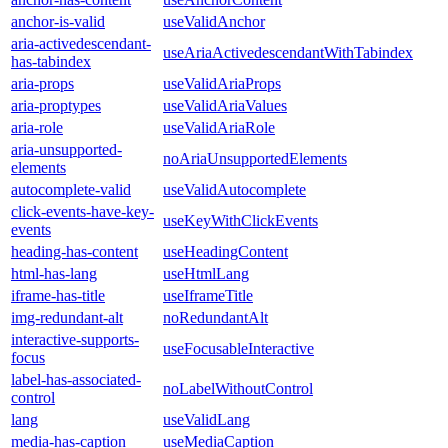
anchor-is-valid
useValidAnchor
aria-activedescendant-
useAriaActivedescendantWithTabindex
has-tabindex
aria-props
useValidAriaProps
aria-proptypes
useValidAriaValues
aria-role
useValidAriaRole
aria-unsupported-
noAriaUnsupportedElements
elements
autocomplete-valid
useValidAutocomplete
click-events-have-key-
useKeyWithClickEvents
events
heading-has-content
useHeadingContent
html-has-lang
useHtmlLang
iframe-has-title
useIframeTitle
img-redundant-alt
noRedundantAlt
interactive-supports-
useFocusableInteractive
focus
label-has-associated-
noLabelWithoutControl
control
lang
useValidLang
media-has-caption
useMediaCaption