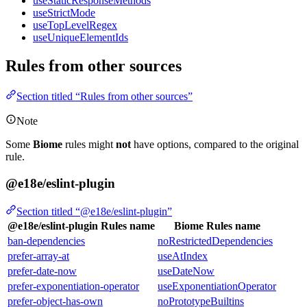
useStaticResponseMethods
useStrictMode
useTopLevelRegex
useUniqueElementIds
Rules from other sources
Section titled “Rules from other sources”
Note
Some
Biome
rules might
not
have options, compared to the original
rule.
@e18e/eslint-plugin
Section titled “@e18e/eslint-plugin”
@e18e/eslint-plugin Rules name
Biome Rules name
ban-dependencies
noRestrictedDependencies
prefer-array-at
useAtIndex
prefer-date-now
useDateNow
prefer-exponentiation-operator
useExponentiationOperator
prefer-object-has-own
noPrototypeBuiltins