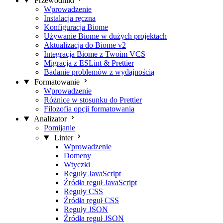
Przewodniki
Wprowadzenie
Instalacja ręczna
Konfiguracja Biome
Używanie Biome w dużych projektach
Aktualizacja do Biome v2
Integracja Biome z Twoim VCS
Migracja z ESLint & Prettier
Badanie problemów z wydajnością
Formatowanie
Wprowadzenie
Różnice w stosunku do Prettier
Filozofia opcji formatowania
Analizator
Pomijanie
Linter
Wprowadzenie
Domeny
Wtyczki
Reguły JavaScript
Źródła reguł JavaScript
Reguły CSS
Źródła reguł CSS
Reguły JSON
Źródła reguł JSON