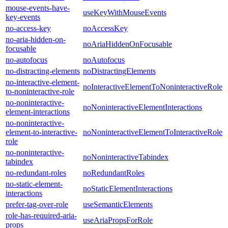
mouse-events-have-
useKeyWithMouseEvents
key-events
no-access-key
noAccessKey
no-aria-hidden-on-
noAriaHiddenOnFocusable
focusable
no-autofocus
noAutofocus
no-distracting-elements
noDistractingElements
no-interactive-element-
noInteractiveElementToNoninteractiveRole
to-noninteractive-role
no-noninteractive-
noNoninteractiveElementInteractions
element-interactions
no-noninteractive-
element-to-interactive-
noNoninteractiveElementToInteractiveRole
role
no-noninteractive-
noNoninteractiveTabindex
tabindex
no-redundant-roles
noRedundantRoles
no-static-element-
noStaticElementInteractions
interactions
prefer-tag-over-role
useSemanticElements
role-has-required-aria-
useAriaPropsForRole
props