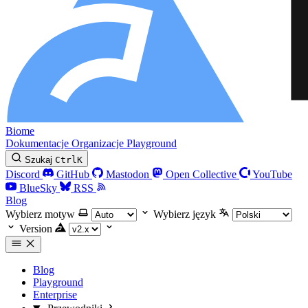
Biome
Dokumentacje
Organizacje
Playground
Szukaj
Ctrl
K
Discord
GitHub
Mastodon
Open Collective
YouTube
BlueSky
RSS
Blog
Wybierz motyw
Wybierz język
Version
Blog
Playground
Enterprise