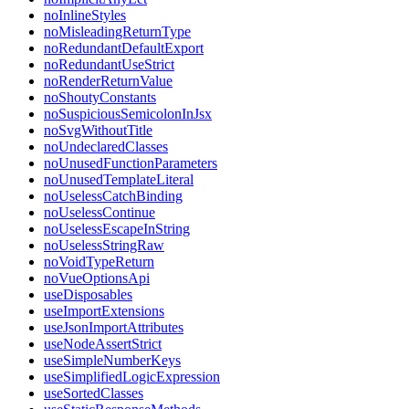
noInlineStyles
noMisleadingReturnType
noRedundantDefaultExport
noRedundantUseStrict
noRenderReturnValue
noShoutyConstants
noSuspiciousSemicolonInJsx
noSvgWithoutTitle
noUndeclaredClasses
noUnusedFunctionParameters
noUnusedTemplateLiteral
noUselessCatchBinding
noUselessContinue
noUselessEscapeInString
noUselessStringRaw
noVoidTypeReturn
noVueOptionsApi
useDisposables
useImportExtensions
useJsonImportAttributes
useNodeAssertStrict
useSimpleNumberKeys
useSimplifiedLogicExpression
useSortedClasses