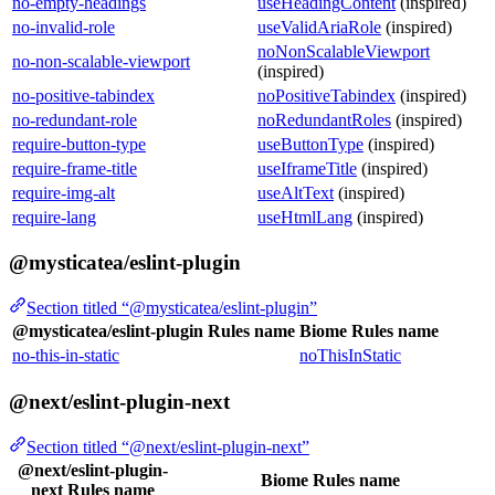
no-empty-headings
useHeadingContent
(inspired)
no-invalid-role
useValidAriaRole
(inspired)
noNonScalableViewport
no-non-scalable-viewport
(inspired)
no-positive-tabindex
noPositiveTabindex
(inspired)
no-redundant-role
noRedundantRoles
(inspired)
require-button-type
useButtonType
(inspired)
require-frame-title
useIframeTitle
(inspired)
require-img-alt
useAltText
(inspired)
require-lang
useHtmlLang
(inspired)
@mysticatea/eslint-plugin
Section titled “@mysticatea/eslint-plugin”
@mysticatea/eslint-plugin Rules name
Biome Rules name
no-this-in-static
noThisInStatic
@next/eslint-plugin-next
Section titled “@next/eslint-plugin-next”
@next/eslint-plugin-
Biome Rules name
next Rules name