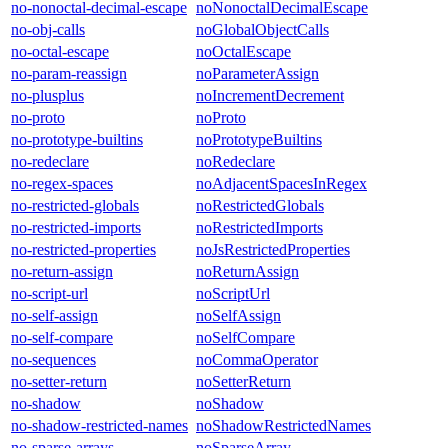
no-nonoctal-decimal-escape
noNonoctalDecimalEscape
no-obj-calls
noGlobalObjectCalls
no-octal-escape
noOctalEscape
no-param-reassign
noParameterAssign
no-plusplus
noIncrementDecrement
no-proto
noProto
no-prototype-builtins
noPrototypeBuiltins
no-redeclare
noRedeclare
no-regex-spaces
noAdjacentSpacesInRegex
no-restricted-globals
noRestrictedGlobals
no-restricted-imports
noRestrictedImports
no-restricted-properties
noJsRestrictedProperties
no-return-assign
noReturnAssign
no-script-url
noScriptUrl
no-self-assign
noSelfAssign
no-self-compare
noSelfCompare
no-sequences
noCommaOperator
no-setter-return
noSetterReturn
no-shadow
noShadow
no-shadow-restricted-names
noShadowRestrictedNames
no-sparse-arrays
noSparseArray