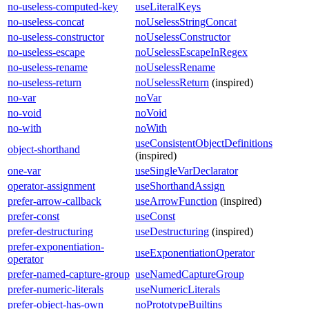
no-useless-computed-key
useLiteralKeys
no-useless-concat
noUselessStringConcat
no-useless-constructor
noUselessConstructor
no-useless-escape
noUselessEscapeInRegex
no-useless-rename
noUselessRename
no-useless-return
noUselessReturn
(inspired)
no-var
noVar
no-void
noVoid
no-with
noWith
useConsistentObjectDefinitions
object-shorthand
(inspired)
one-var
useSingleVarDeclarator
operator-assignment
useShorthandAssign
prefer-arrow-callback
useArrowFunction
(inspired)
prefer-const
useConst
prefer-destructuring
useDestructuring
(inspired)
prefer-exponentiation-
useExponentiationOperator
operator
prefer-named-capture-group
useNamedCaptureGroup
prefer-numeric-literals
useNumericLiterals
prefer-object-has-own
noPrototypeBuiltins