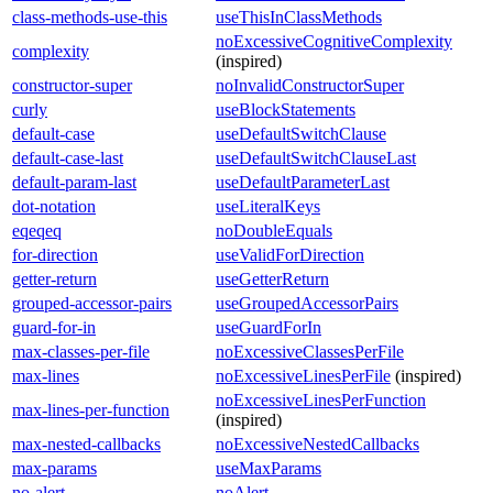
class-methods-use-this
useThisInClassMethods
noExcessiveCognitiveComplexity
complexity
(inspired)
constructor-super
noInvalidConstructorSuper
curly
useBlockStatements
default-case
useDefaultSwitchClause
default-case-last
useDefaultSwitchClauseLast
default-param-last
useDefaultParameterLast
dot-notation
useLiteralKeys
eqeqeq
noDoubleEquals
for-direction
useValidForDirection
getter-return
useGetterReturn
grouped-accessor-pairs
useGroupedAccessorPairs
guard-for-in
useGuardForIn
max-classes-per-file
noExcessiveClassesPerFile
max-lines
noExcessiveLinesPerFile
(inspired)
noExcessiveLinesPerFunction
max-lines-per-function
(inspired)
max-nested-callbacks
noExcessiveNestedCallbacks
max-params
useMaxParams
no-alert
noAlert