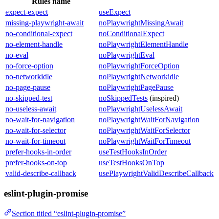
Rules name
expect-expect
useExpect
missing-playwright-await
noPlaywrightMissingAwait
no-conditional-expect
noConditionalExpect
no-element-handle
noPlaywrightElementHandle
no-eval
noPlaywrightEval
no-force-option
noPlaywrightForceOption
no-networkidle
noPlaywrightNetworkidle
no-page-pause
noPlaywrightPagePause
no-skipped-test
noSkippedTests
(inspired)
no-useless-await
noPlaywrightUselessAwait
no-wait-for-navigation
noPlaywrightWaitForNavigation
no-wait-for-selector
noPlaywrightWaitForSelector
no-wait-for-timeout
noPlaywrightWaitForTimeout
prefer-hooks-in-order
useTestHooksInOrder
prefer-hooks-on-top
useTestHooksOnTop
valid-describe-callback
usePlaywrightValidDescribeCallback
eslint-plugin-promise
Section titled “eslint-plugin-promise”