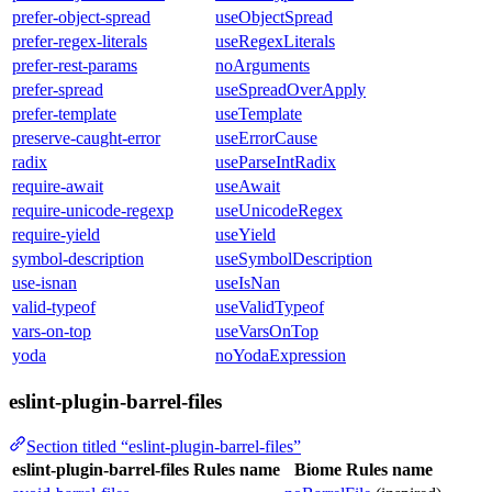
prefer-object-spread
useObjectSpread
prefer-regex-literals
useRegexLiterals
prefer-rest-params
noArguments
prefer-spread
useSpreadOverApply
prefer-template
useTemplate
preserve-caught-error
useErrorCause
radix
useParseIntRadix
require-await
useAwait
require-unicode-regexp
useUnicodeRegex
require-yield
useYield
symbol-description
useSymbolDescription
use-isnan
useIsNan
valid-typeof
useValidTypeof
vars-on-top
useVarsOnTop
yoda
noYodaExpression
eslint-plugin-barrel-files
Section titled “eslint-plugin-barrel-files”
eslint-plugin-barrel-files Rules name
Biome Rules name