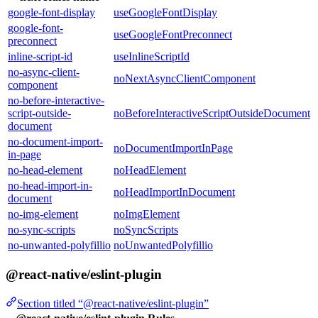
google-font-display
useGoogleFontDisplay
google-font-
useGoogleFontPreconnect
preconnect
inline-script-id
useInlineScriptId
no-async-client-
noNextAsyncClientComponent
component
no-before-interactive-
script-outside-
noBeforeInteractiveScriptOutsideDocument
document
no-document-import-
noDocumentImportInPage
in-page
no-head-element
noHeadElement
no-head-import-in-
noHeadImportInDocument
document
no-img-element
noImgElement
no-sync-scripts
noSyncScripts
no-unwanted-polyfillio
noUnwantedPolyfillio
@react-native/eslint-plugin
Section titled “@react-native/eslint-plugin”