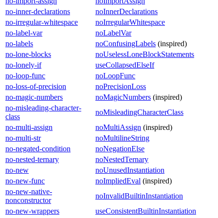
no-import-assign
noImportAssign
no-inner-declarations
noInnerDeclarations
no-irregular-whitespace
noIrregularWhitespace
no-label-var
noLabelVar
no-labels
noConfusingLabels
(inspired)
no-lone-blocks
noUselessLoneBlockStatements
no-lonely-if
useCollapsedElseIf
no-loop-func
noLoopFunc
no-loss-of-precision
noPrecisionLoss
no-magic-numbers
noMagicNumbers
(inspired)
no-misleading-character-
noMisleadingCharacterClass
class
no-multi-assign
noMultiAssign
(inspired)
no-multi-str
noMultilineString
no-negated-condition
noNegationElse
no-nested-ternary
noNestedTernary
no-new
noUnusedInstantiation
no-new-func
noImpliedEval
(inspired)
no-new-native-
noInvalidBuiltinInstantiation
nonconstructor
no-new-wrappers
useConsistentBuiltinInstantiation