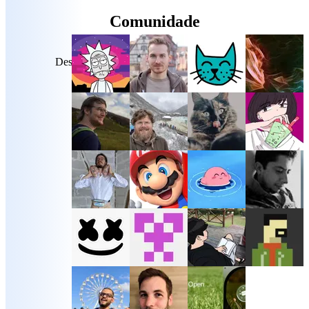
Comunidade
Desenvolvido pela nossa incrível comunidade
Discord
GitHub
BlueSky
Mastodon