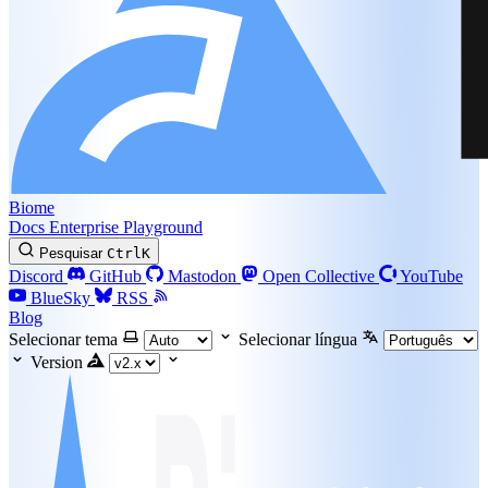
Biome
Docs
Enterprise
Playground
Pesquisar
Ctrl
K
Discord
GitHub
Mastodon
Open Collective
YouTube
BlueSky
RSS
Blog
Selecionar tema
Selecionar língua
Version