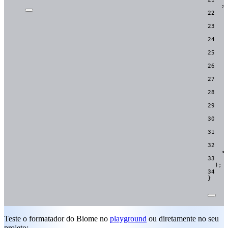
>
22
23
24
25
26
27
28
29
30
31
32
<
33
);
34
}
Teste o formatador do Biome no
playground
ou diretamente no seu
projeto: