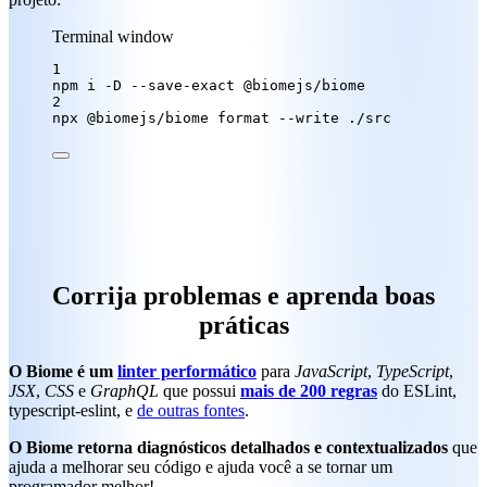
Terminal window
1
npm
i
-D
--save-exact
@biomejs/biome
2
npx
@biomejs/biome
format
--write
./src
Corrija problemas e aprenda boas
práticas
O Biome é um
linter performático
para
JavaScript
,
TypeScript
,
JSX
,
CSS
e
GraphQL
que possui
mais de 200 regras
do ESLint,
typescript-eslint, e
de outras fontes
.
O Biome retorna diagnósticos detalhados e contextualizados
que
ajuda a melhorar seu código e ajuda você a se tornar um
programador melhor!