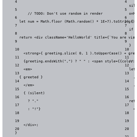
4
4
sil
5
5
// TODO: Don't use random in render
onM
6
6
let 
num
 = 
Math
.
floor
(
Math
.
random
()
 * 
1E+7
)
.
toString
}
)
 {
()
.
7
7
if
 
8
8
return
<
div
className
=
'
HelloWorld
'
title
=
{
`
You are visi
r
9
9
}
10
10
<
strong
>
{
greeting
.
slice
( 
0
,
1
 )
.
toUpperCase
() 
+
gree
11
11
{
greeting
.
endsWith
(
"
,
"
) 
?
"
"
:
<
span
style
=
{
{color: 
// 
12
12
<
em
>
let
13
13
{
greeted
}
.
14
14
</
em
>
.
15
15
{
 (
silent
)
16
16
?
"
.
"
ret
17
17
:
"
!
"
}
<
18
18
19
19
</
div
>
;
20
20
}
21