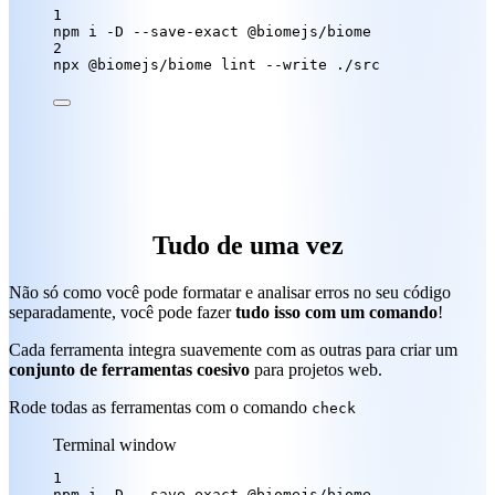
1
npm
i
-D
--save-exact
@biomejs/biome
2
npx
@biomejs/biome
lint
--write
./src
Tudo de uma vez
Não só como você pode formatar e analisar erros no seu código
separadamente, você pode fazer
tudo isso com um comando
!
Cada ferramenta integra suavemente com as outras para criar um
conjunto de ferramentas coesivo
para projetos web.
Rode todas as ferramentas com o comando
check
Terminal window
1
npm
i
-D
--save-exact
@biomejs/biome