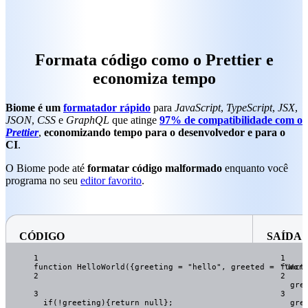
Formata código como o Prettier e
economiza tempo
Biome é um
formatador rápido
para
JavaScript
,
TypeScript
,
JSX
,
JSON
,
CSS
e
GraphQL
que atinge
97% de compatibilidade com o
Prettier
,
economizando tempo para o desenvolvedor e para o
CI
.
O Biome pode até
formatar código malformado
enquanto você
programa no seu
editor favorito
.
CÓDIGO
SAÍDA
1
1
function
HelloWorld
(
{
greeting
=
"
hello
"
,
greeted
=
'
funct
"Worl
2
2
gre
3
3
if
(
!
greeting
){
return
null
};
gre