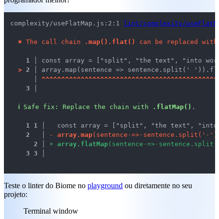
complexity/useFlatMap.js:2:1 
lint/complexity/useFlatM
✖
The call chain 
.map().flat()
 can be replaced with
1 │ 
>
2 │ 
array.map(sentence => sentence.split(' ')).fla
   │ 
^
^
^
^
^
^
^
^
^
^
^
^
^
^
^
^
^
^
^
^
^
^
^
^
^
^
^
^
^
^
^
^
^
^
^
^
^
^
^
^
^
^
^
^
^
3 │ 
ℹ
Safe fix
: 
Replace the chain with 
.flatMap()
.
1
1
 │ 
  const array = ["split", "the text", "into 
2
 │ 
-
a
r
r
a
y
.
m
a
p
(
s
e
n
t
e
n
c
e
·
=
>
·
s
e
n
t
e
n
c
e
.
s
p
l
i
t
(
'
·
'
)
2
 │ 
+
a
r
r
a
y
.
f
l
a
t
M
a
p
(
s
e
n
t
e
n
c
e
·
=
>
·
s
e
n
t
e
n
c
e
.
s
p
l
i
t
(
3
3
 │ 
Teste o linter do Biome no
playground
ou diretamente no seu
projeto:
Terminal window