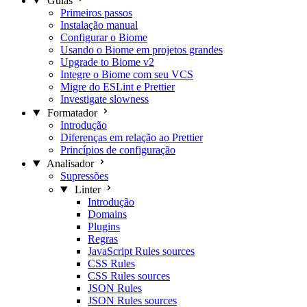
Guias
Primeiros passos
Instalação manual
Configurar o Biome
Usando o Biome em projetos grandes
Upgrade to Biome v2
Integre o Biome com seu VCS
Migre do ESLint e Prettier
Investigate slowness
Formatador
Introdução
Diferenças em relação ao Prettier
Princípios de configuração
Analisador
Supressões
Linter
Introdução
Domains
Plugins
Regras
JavaScript Rules sources
CSS Rules
CSS Rules sources
JSON Rules
JSON Rules sources