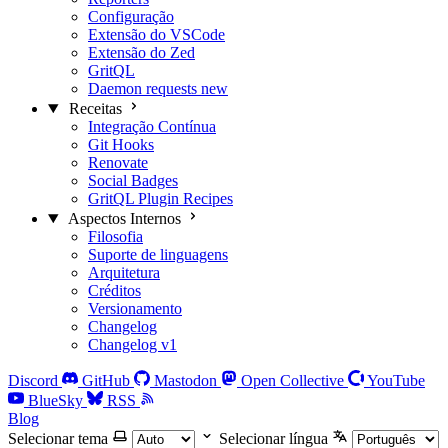
Configuração
Extensão do VSCode
Extensão do Zed
GritQL
Daemon requests
new
Receitas
Integração Contínua
Git Hooks
Renovate
Social Badges
GritQL Plugin Recipes
Aspectos Internos
Filosofia
Suporte de linguagens
Arquitetura
Créditos
Versionamento
Changelog
Changelog v1
Discord
GitHub
Mastodon
Open Collective
YouTube
BlueSky
RSS
Blog
Selecionar tema
Selecionar língua