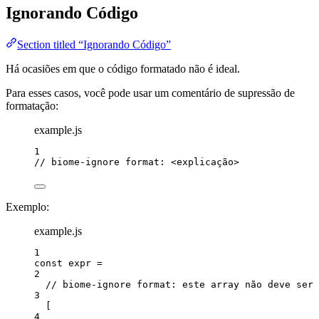
Ignorando Código
Section titled “Ignorando Código”
Há ocasiões em que o código formatado não é ideal.
Para esses casos, você pode usar um comentário de supressão de
formatação:
example.js
1
// biome-ignore format: <explicação>
Exemplo:
example.js
1
const 
expr
 =
2
// biome-ignore format: este array não deve ser 
3
[
4