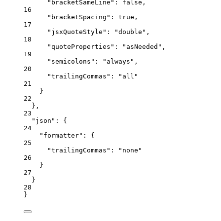
"bracketSameLine"
: 
false
,
16
"bracketSpacing"
: 
true
,
17
"jsxQuoteStyle"
: 
"
double
"
,
18
"quoteProperties"
: 
"
asNeeded
"
,
19
"semicolons"
: 
"
always
"
,
20
"trailingCommas"
: 
"
all
"
21
}
22
},
23
"json"
: {
24
"formatter"
: {
25
"trailingCommas"
: 
"
none
"
26
}
27
}
28
}