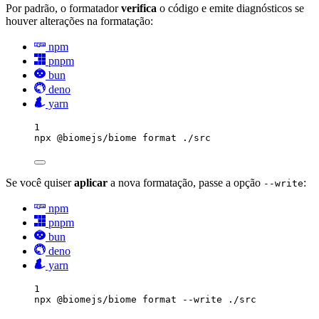
Por padrão, o formatador
verifica
o código e emite diagnósticos se
houver alterações na formatação:
npm
pnpm
bun
deno
yarn
1
npx
@biomejs/biome
format
./src
Se você quiser
aplicar
a nova formatação, passe a opção
:
--write
npm
pnpm
bun
deno
yarn
1
npx
@biomejs/biome
format
--write
./src