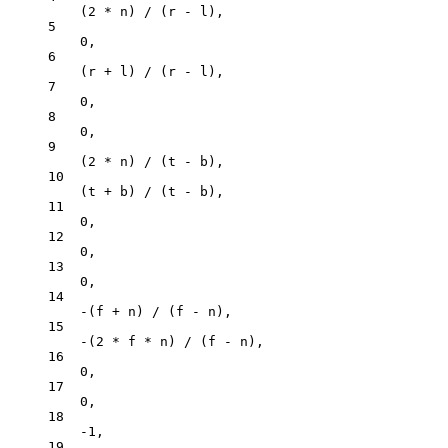
(
2
*
n
) 
/
 (
r
-
l
),
5
0
,
6
(
r
+
l
) 
/
 (
r
-
l
),
7
0
,
8
0
,
9
(
2
*
n
) 
/
 (
t
-
b
),
10
(
t
+
b
) 
/
 (
t
-
b
),
11
0
,
12
0
,
13
0
,
14
-
(
f
+
n
) 
/
 (
f
-
n
),
15
-
(
2
*
f
*
n
) 
/
 (
f
-
n
),
16
0
,
17
0
,
18
-
1
,
19