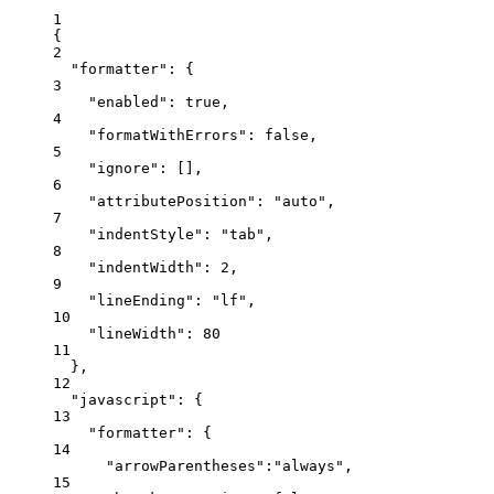
1
{
2
"formatter"
: {
3
"enabled"
: 
true
,
4
"formatWithErrors"
: 
false
,
5
"ignore"
: [],
6
"attributePosition"
: 
"
auto
"
,
7
"indentStyle"
: 
"
tab
"
,
8
"indentWidth"
: 
2
,
9
"lineEnding"
: 
"
lf
"
,
10
"lineWidth"
: 
80
11
},
12
"javascript"
: {
13
"formatter"
: {
14
"arrowParentheses"
:
"
always
"
,
15