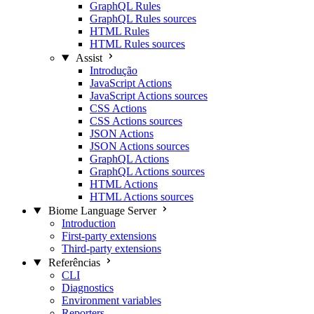
GraphQL Rules
GraphQL Rules sources
HTML Rules
HTML Rules sources
Assist
Introdução
JavaScript Actions
JavaScript Actions sources
CSS Actions
CSS Actions sources
JSON Actions
JSON Actions sources
GraphQL Actions
GraphQL Actions sources
HTML Actions
HTML Actions sources
Biome Language Server
Introduction
First-party extensions
Third-party extensions
Referências
CLI
Diagnostics
Environment variables
Reporters