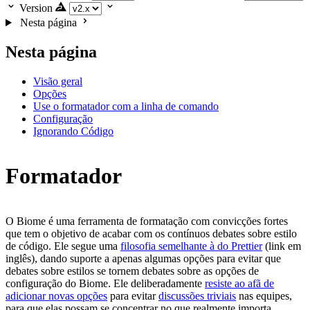
Version
Nesta página
Nesta página
Visão geral
Opções
Use o formatador com a linha de comando
Configuração
Ignorando Código
Formatador
O Biome é uma ferramenta de formatação com convicções fortes
que tem o objetivo de acabar com os contínuos debates sobre estilo
de código. Ele segue uma
filosofia semelhante à do Prettier
(link em
inglês), dando suporte a apenas algumas opções para evitar que
debates sobre estilos se tornem debates sobre as opções de
configuração do Biome. Ele deliberadamente
resiste ao afã de
adicionar novas opções
para evitar
discussões triviais
nas equipes,
para que elas possam se concentrar no que realmente importa.