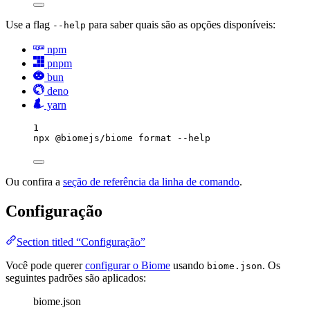
Use a flag
para saber quais são as opções disponíveis:
--help
npm
pnpm
bun
deno
yarn
1
npx
@biomejs/biome
format
--help
Ou confira a
seção de referência da linha de comando
.
Configuração
Section titled “Configuração”
Você pode querer
configurar o Biome
usando
. Os
biome.json
seguintes padrões são aplicados:
biome.json