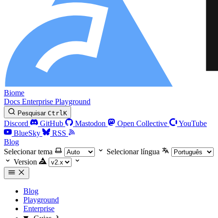
Biome
Docs
Enterprise
Playground
Pesquisar
Ctrl
K
Discord
GitHub
Mastodon
Open Collective
YouTube
BlueSky
RSS
Blog
Selecionar tema
Selecionar língua
Version
Blog
Playground
Enterprise