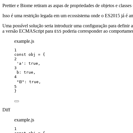
Prettier e Biome retiram as aspas de propriedades de objetos e classes 
Isso é uma restrição legada em um ecossistema onde o ES2015 já é ampl
Uma possível solução seria introduzir uma configuração para definir 
a versão ECMAScript para
poderia corresponder ao comportament
ES5
example.js
1
const 
obj
 = {
2
'
a
'
: 
true
,
3
b: 
true
,
4
"
𐊧
"
: 
true
,
5
}
Diff
example.js
1