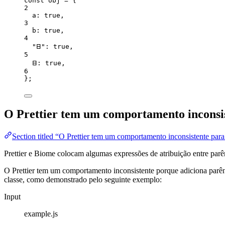
const 
obj
 = {
2
a: 
true
,
3
b: 
true
,
4
"
𐊧
"
: 
true
,
5
𐊧: 
true
,
6
}
;
O Prettier tem um comportamento inconsi
Section titled “O Prettier tem um comportamento inconsistente par
Prettier e Biome colocam algumas expressões de atribuição entre par
O Prettier tem um comportamento inconsistente porque adiciona par
classe, como demonstrado pelo seguinte exemplo:
Input
example.js