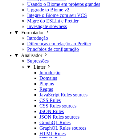
Usando o Biome em projetos grandes
Upgrade to Biome v2
Integre o Biome com seu VCS
Migre do ESLint e Prettier
Investigate slowness
Formatador
Introdução
Diferenças em relação ao Prettier
Princípios de configuração
Analisador
Supressões
Linter
Introdução
Domains
Plugins
Regras
JavaScript Rules sources
CSS Rules
CSS Rules sources
JSON Rules
JSON Rules sources
GraphQL Rules
GraphQL Rules sources
HTML Rules