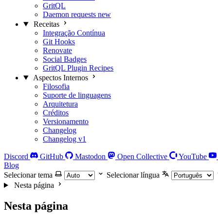
GritQL
Daemon requests
new
Receitas
Integração Contínua
Git Hooks
Renovate
Social Badges
GritQL Plugin Recipes
Aspectos Internos
Filosofia
Suporte de linguagens
Arquitetura
Créditos
Versionamento
Changelog
Changelog v1
Discord
GitHub
Mastodon
Open Collective
YouTube
Blog
Selecionar tema
Selecionar língua
Nesta página
Nesta página