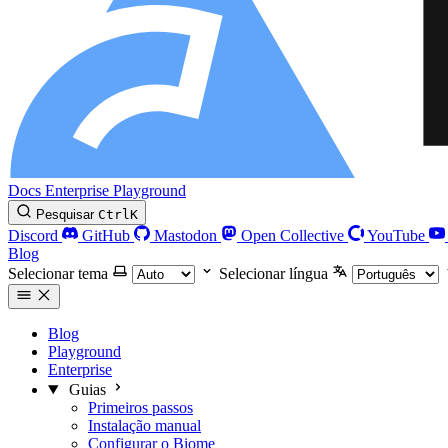
Docs
Enterprise
Playground
Pesquisar
Ctrl
K
Discord
GitHub
Mastodon
Open Collective
YouTube
Blog
Selecionar tema
Selecionar língua
Blog
Playground
Enterprise
Guias
Primeiros passos
Instalação manual
Configurar o Biome