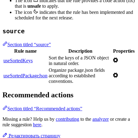
The icon
indicates that the rule provides a code action (fix)
that is
unsafe
to apply.
The icon
indicates that the rule has been implemented and
scheduled for the next release.
source
Section titled “source”
Rule name
Description
Properties
Sort the keys of a JSON object
useSortedKeys
in natural order.
Organize package.json fields
useSortedPackageJson
according to established
conventions.
Recommended actions
Section titled “Recommended actions”
Missing a rule? Help us by
contributing
to the
analyzer
or create a
rule suggestion
here
.
Редактировать страницу