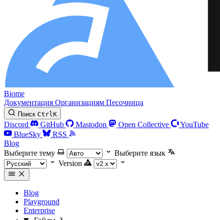
Biome
Документация
Организациям
Песочница
Поиск
Ctrl
K
Discord
GitHub
Mastodon
Open Collective
YouTube
BlueSky
RSS
Blog
Выберите тему
Выберите язык
Version
Blog
Playground
Enterprise