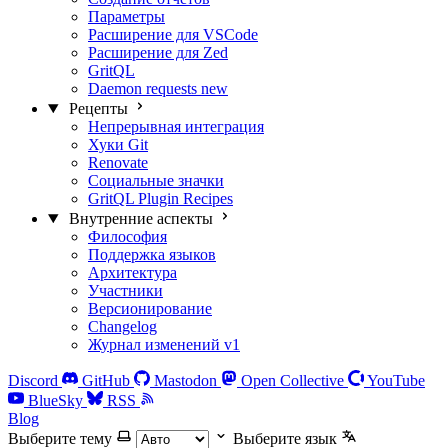
Параметры
Расширение для VSCode
Расширение для Zed
GritQL
Daemon requests
new
Рецепты
Непрерывная интеграция
Хуки Git
Renovate
Социальные значки
GritQL Plugin Recipes
Внутренние аспекты
Философия
Поддержка языков
Архитектура
Участники
Версионирование
Changelog
Журнал изменений v1
Discord
GitHub
Mastodon
Open Collective
YouTube
BlueSky
RSS
Blog
Выберите тему
Выберите язык