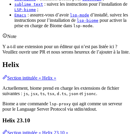
: suivez les instructions pour l’installation de
sublime text
;
LSP-biome
: assurez-vous d’avoir
d’installé, suivez les
Emacs
lsp-mode
instructions pour l’installation de
pour activer la
lsp-biome
prise en charge de Biome dans
.
lsp-mode
Note
Y a-t-il une extension pour un éditeur qui n’est pas listée ici ?
Veuillez ouvrir une PR et nous serons heureux de l’ajouter à la liste.
Helix
Section intitulée « Helix »
Actuellement, biome prend en charge les extensions de fichier
suivantes :
,
,
,
,
,
et
.
js
jsx
ts
tsx
d.ts
json
jsonc
Biome a une commande
qui agit comme un serveur
lsp-proxy
pour le Language Server Protocol via stdin/stdout.
Helix 23.10
Section intitulée « Helix 23.10 »