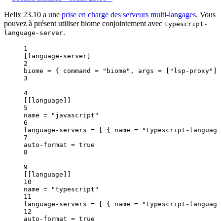
Helix 23.10 a une
prise en charge des serveurs multi-langages
. Vous
pouvez à présent utiliser biome conjointement avec
typescript-
.
language-server
1
[language-server]
2
biome
 = { 
command
 = 
"
biome
"
, 
args
 = [
"
lsp-proxy
"
] 
3
4
[[language]]
5
name
 = 
"
javascript
"
6
language-servers
 = [ { 
name
 = 
"
typescript-language
7
auto-format
 = 
true
8
9
[[language]]
10
name
 = 
"
typescript
"
11
language-servers
 = [ { 
name
 = 
"
typescript-language
12
auto-format
 = 
true