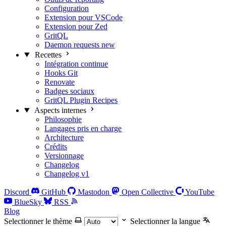
Configuration
Extension pour VSCode
Extension pour Zed
GritQL
Daemon requests
new
Recettes
Intégration continue
Hooks Git
Renovate
Badges sociaux
GritQL Plugin Recipes
Aspects internes
Philosophie
Langages pris en charge
Architecture
Crédits
Versionnage
Changelog
Changelog v1
Discord
GitHub
Mastodon
Open Collective
YouTube
BlueSky
RSS
Blog
Selectionner le thème
Selectionner la langue