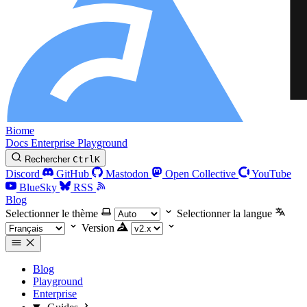
Biome
Docs
Enterprise
Playground
Rechercher
Ctrl
K
Discord
GitHub
Mastodon
Open Collective
YouTube
BlueSky
RSS
Blog
Selectionner le thème
Selectionner la langue
Version
Blog
Playground
Enterprise