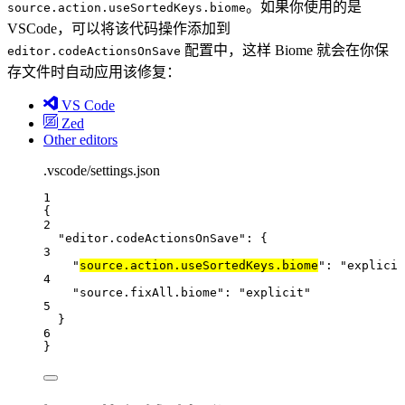
。如果你使用的是
source.action.useSortedKeys.biome
VSCode，可以将该代码操作添加到
配置中，这样 Biome 就会在你保
editor.codeActionsOnSave
存文件时自动应用该修复：
VS Code
Zed
Other editors
.vscode/settings.json
1
{
2
"editor.codeActionsOnSave"
: {
3
"
source.action.useSortedKeys.biome
"
: 
"
explicit
4
"source.fixAll.biome"
: 
"
explicit
"
5
}
6
}