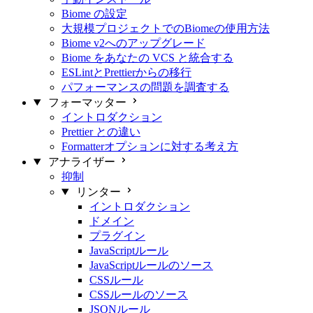
Biome の設定
大規模プロジェクトでのBiomeの使用方法
Biome v2へのアップグレード
Biome をあなたの VCS と統合する
ESLintとPrettierからの移行
パフォーマンスの問題を調査する
フォーマッター
イントロダクション
Prettier との違い
Formatterオプションに対する考え方
アナライザー
抑制
リンター
イントロダクション
ドメイン
プラグイン
JavaScriptルール
JavaScriptルールのソース
CSSルール
CSSルールのソース
JSONルール