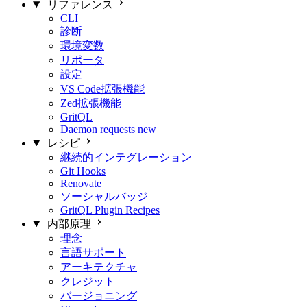
リファレンス
CLI
診断
環境変数
リポータ
設定
VS Code拡張機能
Zed拡張機能
GritQL
Daemon requests
new
レシピ
継続的インテグレーション
Git Hooks
Renovate
ソーシャルバッジ
GritQL Plugin Recipes
内部原理
理念
言語サポート
アーキテクチャ
クレジット
バージョニング