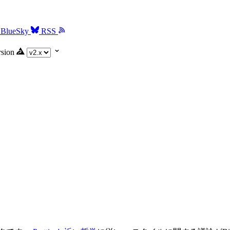
BlueSky
RSS
rsion