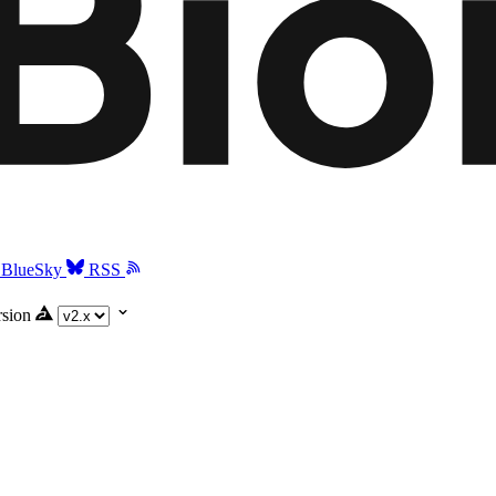
BlueSky
RSS
rsion