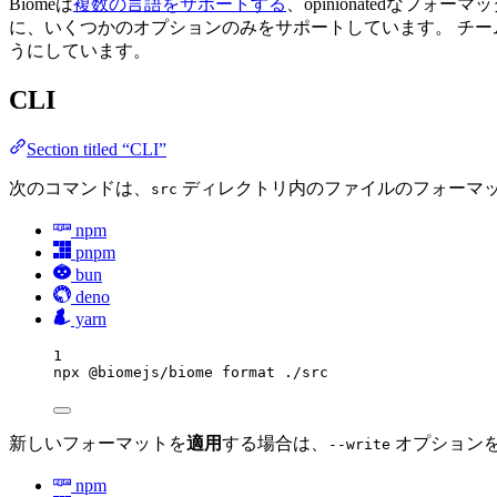
Biomeは
複数の言語をサポートする
、opinionatedなフォー
に、いくつかのオプションのみをサポートしています。 チー
うにしています。
CLI
Section titled “CLI”
次のコマンドは、
ディレクトリ内のファイルのフォーマッ
src
npm
pnpm
bun
deno
yarn
1
npx
@biomejs/biome
format
./src
新しいフォーマットを
適用
する場合は、
オプション
--write
npm