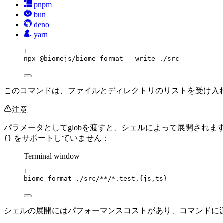
pnpm
bun
deno
yarn
1
npx
@biomejs/biome
format
--write
./src
このコマンドは、ファイルとディレクトリのリストを受け入
注意
パラメータとしてglobを渡すと、シェルによって展開されま
をサポートしていません：
{}
Terminal window
1
biome
format
./src/
**
/
*
.test.{js,ts}
シェルの展開にはパフォーマンスコストがあり、コマンドに