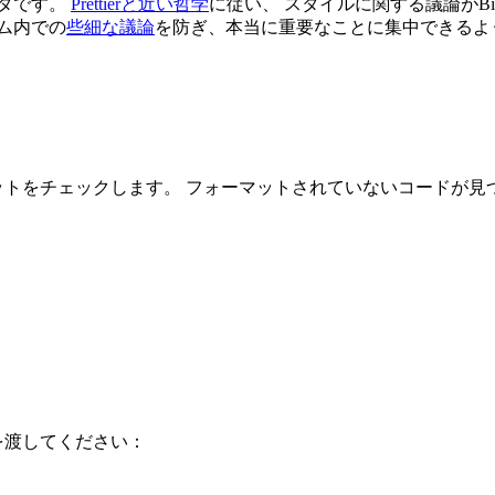
マッタです。
Prettierと近い哲学
に従い、 スタイルに関する議論がB
ム内での
些細な議論
を防ぎ、本当に重要なことに集中できるよ
トをチェックします。 フォーマットされていないコードが見
を渡してください：