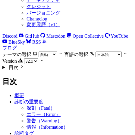
アーキテクチャ
クレジット
バージョニング
Changelog
変更履歴（v1）
Discord
GitHub
Mastodon
Open Collective
YouTube
BlueSky
RSS
ブログ
テーマの選択
言語の選択
Version
目次
目次
概要
診断の重要度
深刻（Fatal）
エラー（Error）
警告（Warning）
情報（Information）
診断タグ