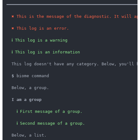
━━━━━━━━━━━━━━━━━━━━━━━━━━━━━━━━━━━━━━━━━━━━━━━━━━━━━
✖
This is the message of the diagnostic. It will ap
✖
This log is an error.
ℹ
This log is a warning
ℹ
This log is an information
  This log doesn't have any category. Below, you'll ha
$
 biome command

  Below, a group.

I am a group
ℹ
First message of a group.
ℹ
Second message of a group.
  Below, a list.
