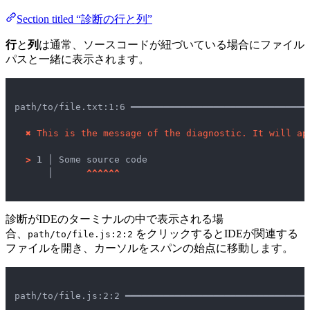
Section titled “診断の行と列”
行
と
列
は通常、ソースコードが紐づいている場合にファイル
パスと一緒に表示されます。
path/to/file.txt:1:6 ━━━━━━━━━━━━━━━━━━━━━━━━━━━━━━━━
✖
This is the message of the diagnostic. It will ap
>
1 │ 
Some source code

   │ 
^
^
^
^
^
^
診断がIDEのターミナルの中で表示される場
合、
をクリックするとIDEが関連する
path/to/file.js:2:2
ファイルを開き、カーソルをスパンの始点に移動します。
path/to/file.js:2:2 ━━━━━━━━━━━━━━━━━━━━━━━━━━━━━━━━━