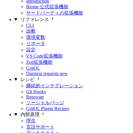
Introduction
Biome 公式拡張機能
サードパーティの拡張機能
リファレンス
CLI
診断
環境変数
リポータ
設定
VS Code拡張機能
Zed拡張機能
GritQL
Daemon requests
new
レシピ
継続的インテグレーション
Git Hooks
Renovate
ソーシャルバッジ
GritQL Plugin Recipes
内部原理
理念
言語サポート