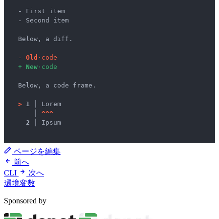
  - First item

  - Second item

  Below, a diff.

-
O
l
d
·
c
o
d
e
+
N
e
w
·
c
o
d
e
  Below, a code frame.

>
1 │ 
Lorem

   │ 
^
^
^
2 │ 
Ipsum

ページを編集
前へ
CLI
次へ
環境変数
Sponsored by